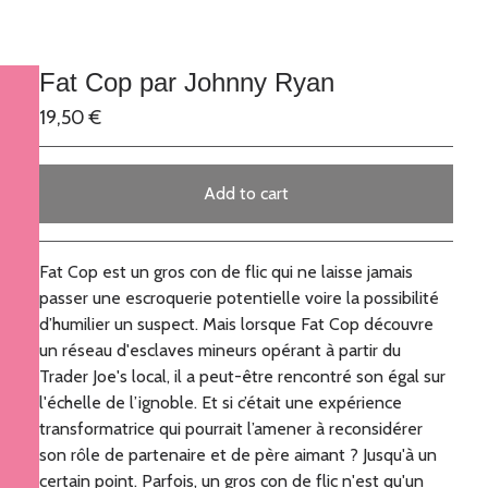
Fat Cop par Johnny Ryan
19,50
€
Add to cart
Go to cart
Fat Cop est un gros con de flic qui ne laisse jamais
passer une escroquerie potentielle voire la possibilité
d’humilier un suspect. Mais lorsque Fat Cop découvre
un réseau d'esclaves mineurs opérant à partir du
Trader Joe's local, il a peut-être rencontré son égal sur
l'échelle de l’ignoble. Et si c’était une expérience
transformatrice qui pourrait l’amener à reconsidérer
son rôle de partenaire et de père aimant ? Jusqu'à un
certain point. Parfois, un gros con de flic n'est qu'un