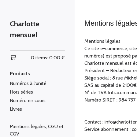
Mentions légal
Charlotte
mensuel
Mentions légales
Ce site e-commerce, sit
numéros) est proposé par
0 items:
0,00
€
Charlotte mensuel est éd
Président – Rédacteur en
Products
Siège social : 8 rue Mich
Numéros à l'unité
SAS au capital de 2100€,
Hors séries
N° de TVA Intracommun
Numéro SIRET : 984 737
Numéro en cours
Livres
Contact :
info@charlotte
Mentions légales, CGU et
Service abonnement :
co
CGV